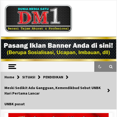
Skip
to
content
DM1
Home
SITUASI
PENDIDIKAN
Meski Sedikit Ada Gangguan, Kemendikbud Sebut UNBK
Hari Pertama Lancar
UNBK pusat