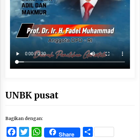
UNBK pusat
Bagikan dengan:
Facebook
Twitter
WhatsApp
Share
Share