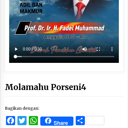
Molamahu Porseni4
Bagikan dengan:
Facebook
Twitter
WhatsApp
Share
Share