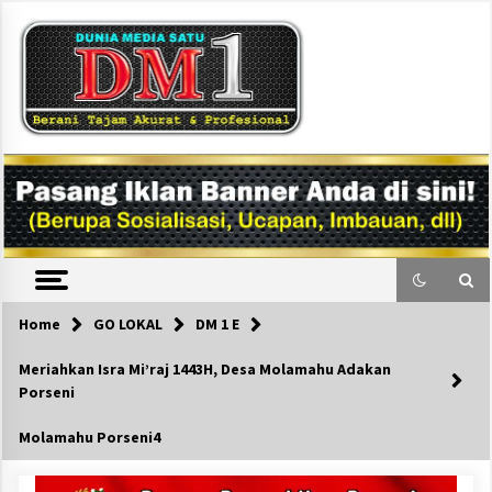
Skip
to
content
DM1
Home
GO LOKAL
DM 1 E
Meriahkan Isra Mi’raj 1443H, Desa Molamahu Adakan
Porseni
Molamahu Porseni4