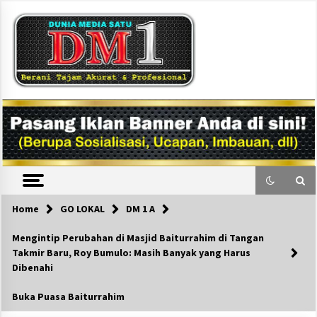
Skip
to
content
DM1
Home
GO LOKAL
DM 1 A
Mengintip Perubahan di Masjid Baiturrahim di Tangan
Takmir Baru, Roy Bumulo: Masih Banyak yang Harus
Dibenahi
Buka Puasa Baiturrahim