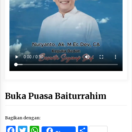
Buka Puasa Baiturrahim
Bagikan dengan:
Facebook
Twitter
WhatsApp
Share