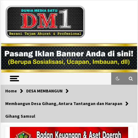
Skip
to
content
DM1
Home
DESA MEMBANGUN
Membangun Desa Gihang, Antara Tantangan dan Harapan
Gihang Samsul