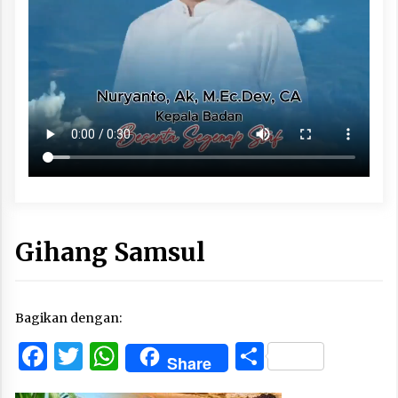
Gihang Samsul
Bagikan dengan:
Facebook
Twitter
WhatsApp
Share
Share