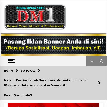
Skip
to
content
DM1
Home
GO LOKAL
Melalui Festival Kirab Nusantara, Gorontalo Undang
Wisatawan Internasional dan Domestik
Kirab Gorontalo3