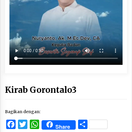
Kirab Gorontalo3
Bagikan dengan:
Facebook
Twitter
WhatsApp
Share
Share