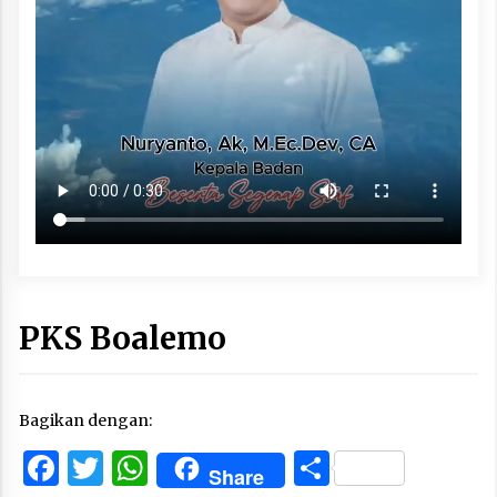
PKS Boalemo
Bagikan dengan:
Facebook
Twitter
WhatsApp
Share
Share