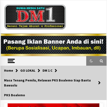
Skip
to
content
DM1
Home
GO LOKAL
DM 1 C
Masa Tenang Pemilu, Relawan PKS Boalemo Siap Bantu
Bawaslu
PKS Boalemo