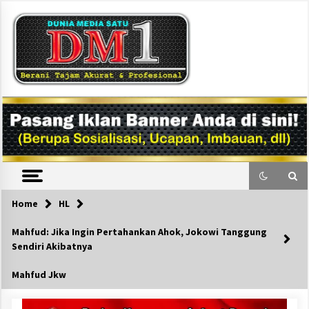
Skip
to
content
DM1
Home
HL
Mahfud: Jika Ingin Pertahankan Ahok, Jokowi Tanggung
Sendiri Akibatnya
Mahfud Jkw