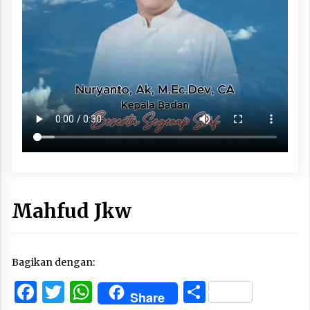
Mahfud Jkw
Bagikan dengan:
Facebook
Twitter
WhatsApp
Share
Share