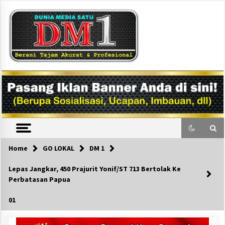
Skip
to
content
DM1
Home
GO LOKAL
DM 1
Lepas Jangkar, 450 Prajurit Yonif/ST 713 Bertolak Ke
Perbatasan Papua
01