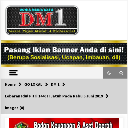
Skip
to
content
DM1
Home
GO LOKAL
DM 1
Lebaran Idul Fitri 1440 H Jatuh Pada Rabu 5 Juni 2019
images (8)