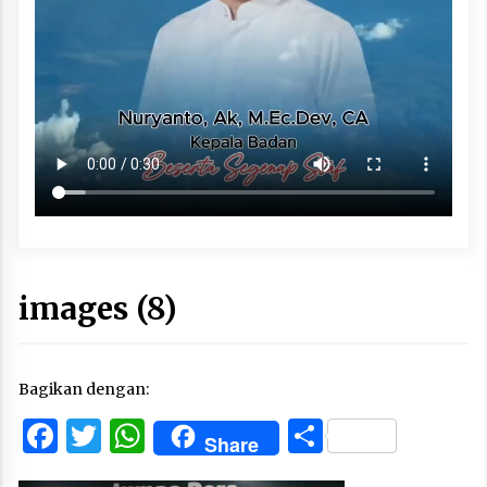
images (8)
Bagikan dengan:
Facebook
Twitter
WhatsApp
Share
Share