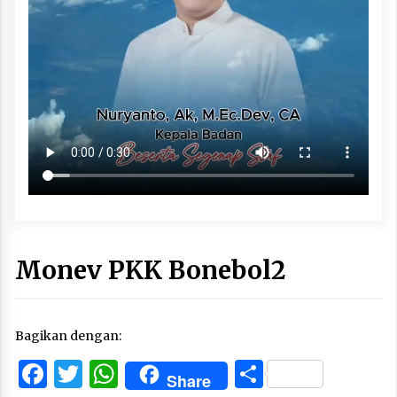
Monev PKK Bonebol2
Bagikan dengan:
Facebook
Twitter
WhatsApp
Share
Share