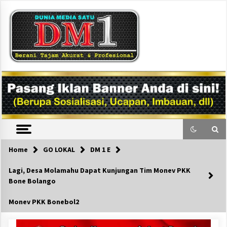
Skip
to
content
DM1
Home
GO LOKAL
DM 1 E
Lagi, Desa Molamahu Dapat Kunjungan Tim Monev PKK
Bone Bolango
Monev PKK Bonebol2