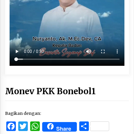
Monev PKK Bonebol1
Bagikan dengan:
Facebook
Twitter
WhatsApp
Share
Share