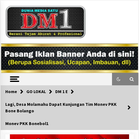
Skip
to
content
DM1
Home
GO LOKAL
DM 1 E
Lagi, Desa Molamahu Dapat Kunjungan Tim Monev PKK
Bone Bolango
Monev PKK Bonebol1