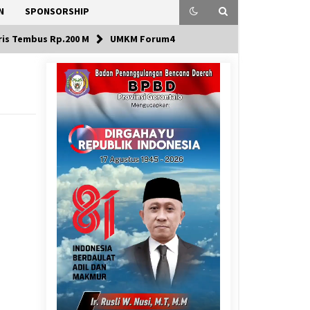
N
SPONSORSHIP
ris Tembus Rp.200 M
UMKM Forum4