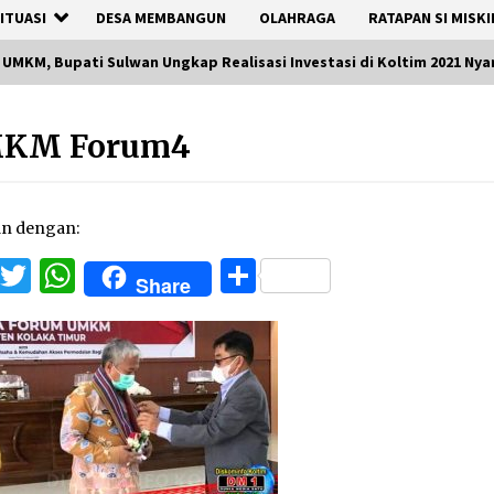
ITUASI
DESA MEMBANGUN
OLAHRAGA
RATAPAN SI MISKI
MKM, Bupati Sulwan Ungkap Realisasi Investasi di Koltim 2021 Nya
KM Forum4
an dengan:
Facebook
Twitter
WhatsApp
Share
Share