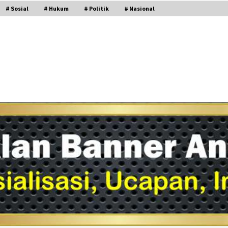
# Sosial
# Hukum
# Politik
# Nasional