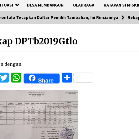
ITUASI
DESA MEMBANGUN
OLAHRAGA
RATAPAN SI MISKI
rontalo Tetapkan Daftar Pemilih Tambahan, Ini Rinciannya
Reka
kap DPTb2019Gtlo
an dengan:
Facebook
Twitter
WhatsApp
Share
Share