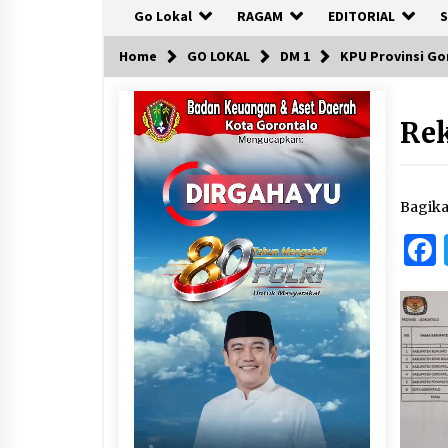
Go Lokal
RAGAM
EDITORIAL
S
Home
GO LOKAL
DM 1
KPU Provinsi Go
Re
Bagik