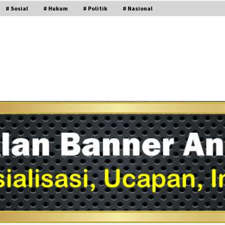
# Sosial
# Hukum
# Politik
# Nasional