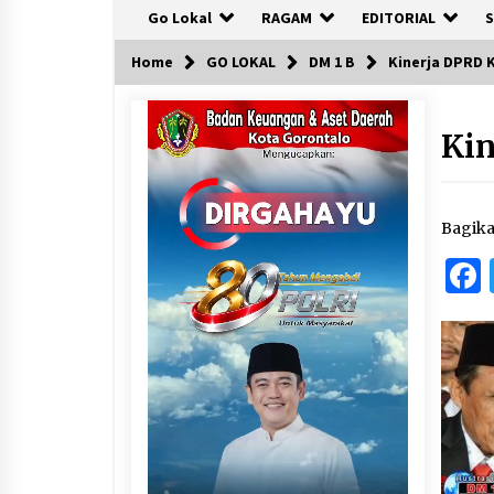
Go Lokal
RAGAM
EDITORIAL
S
Home
GO LOKAL
DM 1 B
Kinerja DPRD 
Kin
Bagik