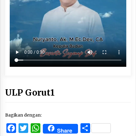
ULP Gorut1
Bagikan dengan:
Facebook
Twitter
WhatsApp
Share
Share