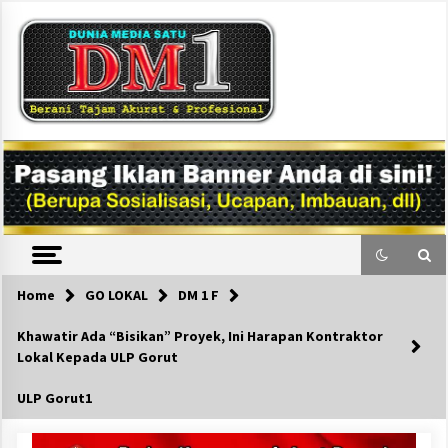
Skip
to
content
DM1
Home
GO LOKAL
DM 1 F
Khawatir Ada “Bisikan” Proyek, Ini Harapan Kontraktor
Lokal Kepada ULP Gorut
ULP Gorut1