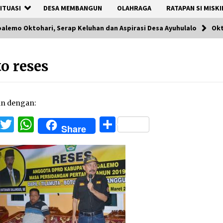
ITUASI
DESA MEMBANGUN
OLAHRAGA
RATAPAN SI MISKI
alemo Oktohari, Serap Keluhan dan Aspirasi Desa Ayuhulalo
Okt
o reses
an dengan:
Facebook
Twitter
WhatsApp
Share
Share