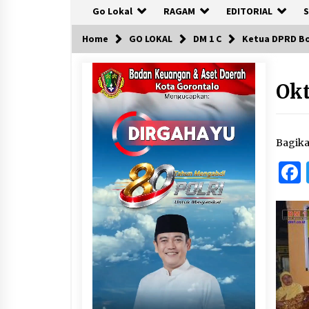
Go Lokal
RAGAM
EDITORIAL
S
Home
GO LOKAL
DM 1 C
Ketua DPRD Bo
Okt
Bagik