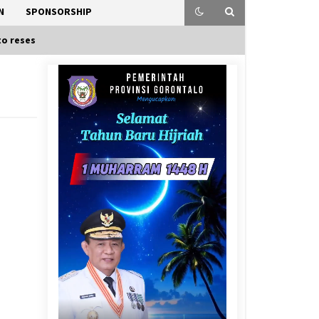
N
SPONSORSHIP
o reses