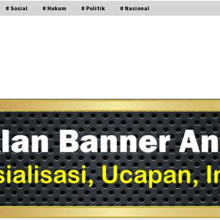
# Sosial
# Hukum
# Politik
# Nasional