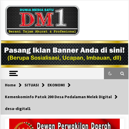
Skip
to
content
DM1
Home
SITUASI
EKONOMI
Kemenkominfo Patok 200 Desa Pedalaman Melek Digital
desa-digital1