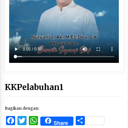
KKPelabuhan1
Bagikan dengan:
Facebook
Twitter
WhatsApp
Share
Share