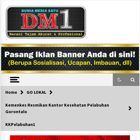
Skip
to
content
DM1
Home
GO LOKAL
Kemenkes Resmikan Kantor Kesehatan Pelabuhan
Gorontalo
KKPelabuhan1