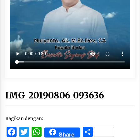
IMG_20190806_093636
Bagikan dengan:
Facebook
Twitter
WhatsApp
Share
Share