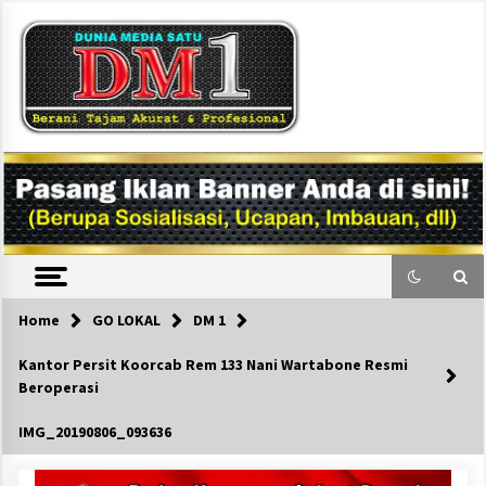
Skip
to
content
DM1
Home
GO LOKAL
DM 1
Kantor Persit Koorcab Rem 133 Nani Wartabone Resmi
Beroperasi
IMG_20190806_093636