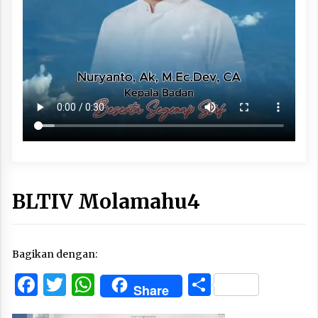
BLTIV Molamahu4
Bagikan dengan:
Facebook
Twitter
WhatsApp
Share
Share