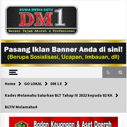
Skip
to
content
DM1
Home
GO LOKAL
DM 1 E
Kades Molamahu Salurkan BLT Tahap IV 2022 kepada 82 KK
BLTIV Molamahu4