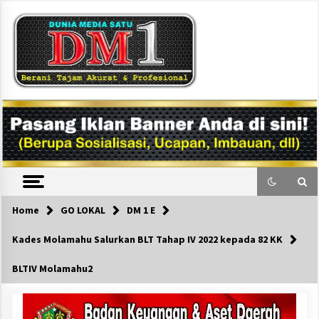
Skip
to
content
DM1
Home
GO LOKAL
DM 1 E
Kades Molamahu Salurkan BLT Tahap IV 2022 kepada 82 KK
BLTIV Molamahu2