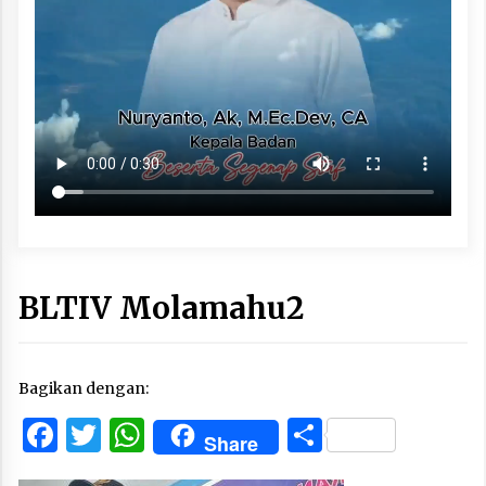
BLTIV Molamahu2
Bagikan dengan:
Facebook
Twitter
WhatsApp
Share
Share