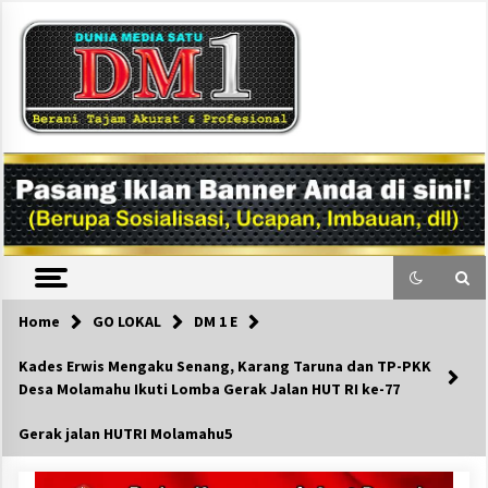
Skip
to
content
DM1
Home
GO LOKAL
DM 1 E
Kades Erwis Mengaku Senang, Karang Taruna dan TP-PKK
Desa Molamahu Ikuti Lomba Gerak Jalan HUT RI ke-77
Gerak jalan HUTRI Molamahu5