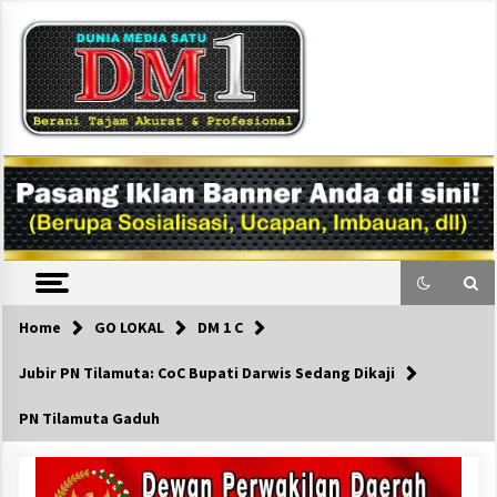
Skip
to
content
DM1
Home
GO LOKAL
DM 1 C
Jubir PN Tilamuta: CoC Bupati Darwis Sedang Dikaji
PN Tilamuta Gaduh