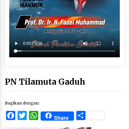
PN Tilamuta Gaduh
Bagikan dengan:
Facebook
Twitter
WhatsApp
Share
Share