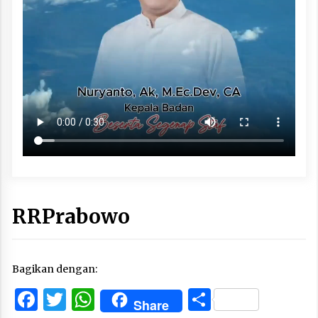
RRPrabowo
Bagikan dengan:
Facebook
Twitter
WhatsApp
Share
Share