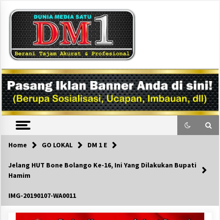
Skip
to
content
DM1
Home
GO LOKAL
DM 1 E
Jelang HUT Bone Bolango Ke-16, Ini Yang Dilakukan Bupati
Hamim
IMG-20190107-WA0011