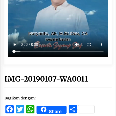
IMG-20190107-WA0011
Bagikan dengan:
Facebook
Twitter
WhatsApp
Share
Share