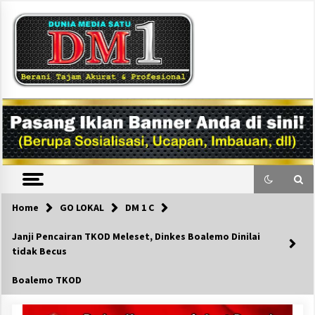
Skip
to
content
DM1
Home
GO LOKAL
DM 1 C
Janji Pencairan TKOD Meleset, Dinkes Boalemo Dinilai
tidak Becus
Boalemo TKOD