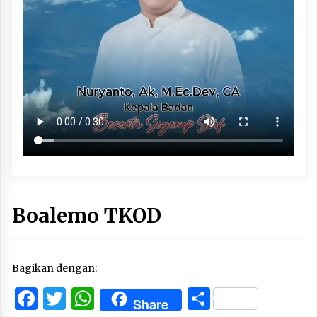
Boalemo TKOD
Bagikan dengan:
Facebook
Twitter
WhatsApp
Share
Share