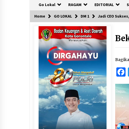
Go Lokal
RAGAM
EDITORIAL
S
Home
GO LOKAL
DM 1
Jadi CEO Sukses
Bek
Bagik