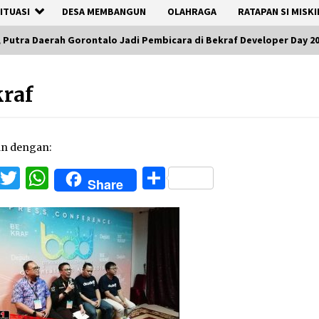
ITUASI
DESA MEMBANGUN
OLAHRAGA
RATAPAN SI MISKI
, Putra Daerah Gorontalo Jadi Pembicara di Bekraf Developer Day 2
raf
an dengan:
Facebook
Twitter
WhatsApp
Share
Share