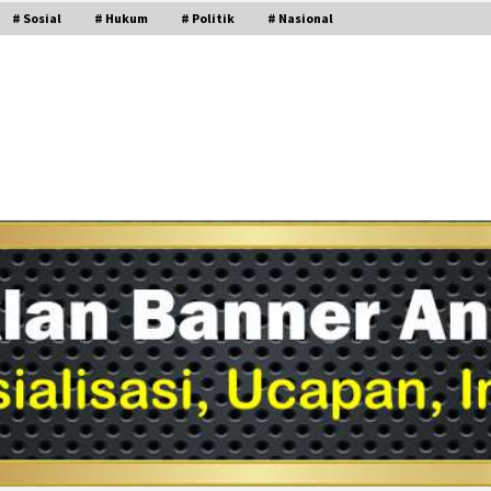
# Sosial
# Hukum
# Politik
# Nasional