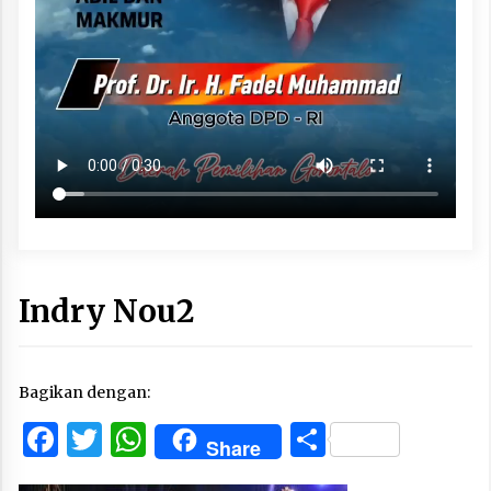
Indry Nou2
Bagikan dengan:
Facebook
Twitter
WhatsApp
Share
Share