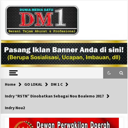
Skip
to
content
DM1
Home
GO LOKAL
DM 1 C
Indry “RSTN” Dinobatkan Sebagai Nou Boalemo 2017
Indry Nou2