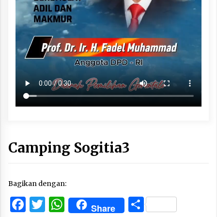
Camping Sogitia3
Bagikan dengan:
Facebook
Twitter
WhatsApp
Share
Share