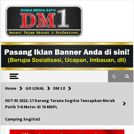
Skip
to
content
DM1
Home
GO LOKAL
DM 1 E
HUT-RI 2021: 17 Karang Taruna Sogitia Tancapkan Merah
Putih 7×6 Meter di 76 MDPL
Camping Sogitia3