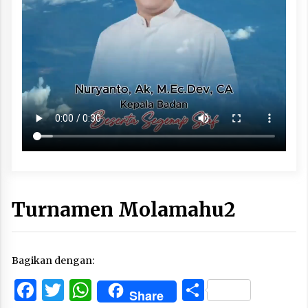
Turnamen Molamahu2
Bagikan dengan:
Facebook
Twitter
WhatsApp
Share
Share