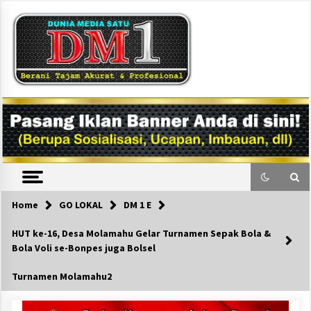
Skip
to
content
DM1
Home
GO LOKAL
DM 1 E
HUT ke-16, Desa Molamahu Gelar Turnamen Sepak Bola &
Bola Voli se-Bonpes juga Bolsel
Turnamen Molamahu2