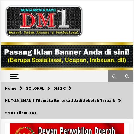
Skip
to
content
DM1
Home
GO LOKAL
DM 1 C
HUT-35, SMAN 1 Tilamuta Bertekad Jadi Sekolah Terbaik
SMA1 Tilamuta1