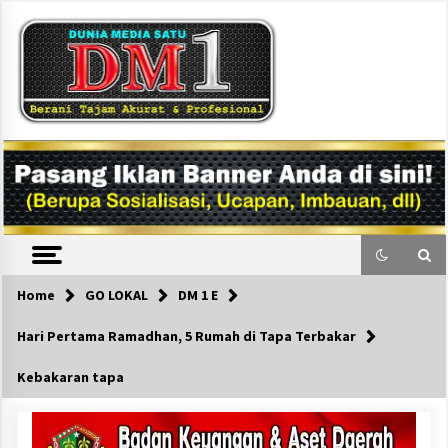
Skip
to
content
DM1
Home
GO LOKAL
DM 1 E
Hari Pertama Ramadhan, 5 Rumah di Tapa Terbakar
Kebakaran tapa