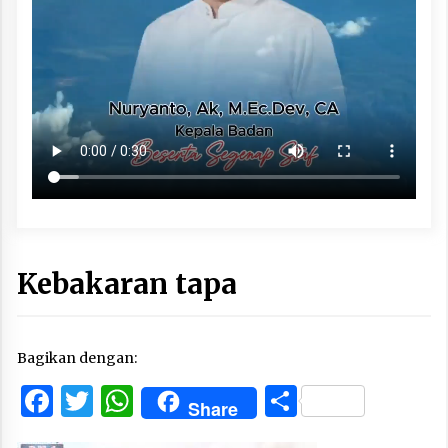
Kebakaran tapa
Bagikan dengan:
Facebook
Twitter
WhatsApp
Share
Share