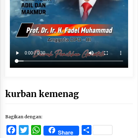
kurban kemenag
Bagikan dengan:
Facebook
Twitter
WhatsApp
Share
Share