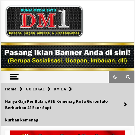
Skip
to
content
DM1
Home
GO LOKAL
DM 1 A
Hanya Gaji Per Bulan, ASN Kemenag Kota Gorontalo
Berkurban 28 Ekor Sapi
kurban kemenag