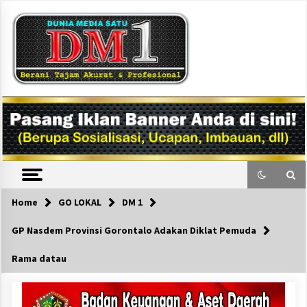
Skip
to
content
DM1
Home
GO LOKAL
DM 1
GP Nasdem Provinsi Gorontalo Adakan Diklat Pemuda
Rama datau