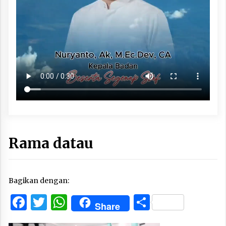
Rama datau
Bagikan dengan:
Facebook
Twitter
WhatsApp
Share
Share