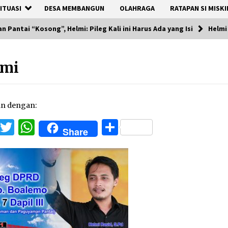
ITUASI
DESA MEMBANGUN
OLAHRAGA
RATAPAN SI MISKI
 Pantai “Kosong”, Helmi: Pileg Kali ini Harus Ada yang Isi
Helmi
lmi
an dengan:
Facebook
Twitter
WhatsApp
Share
Share