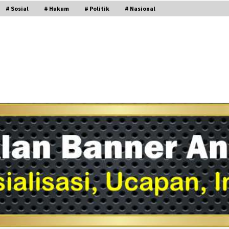
# Sosial
# Hukum
# Politik
# Nasional