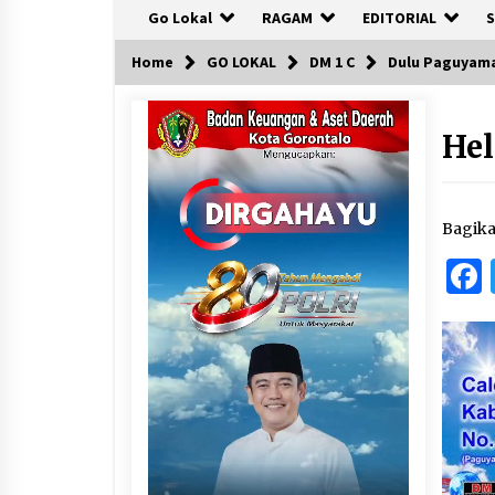
Go Lokal
RAGAM
EDITORIAL
S
Home
GO LOKAL
DM 1 C
Dulu Paguyaman
He
Bagik