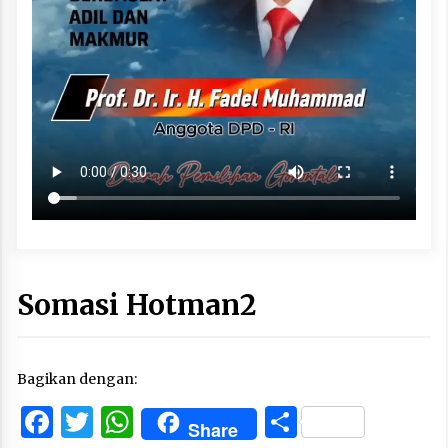
Somasi Hotman2
Bagikan dengan:
Facebook
Twitter
WhatsApp
Share
Share