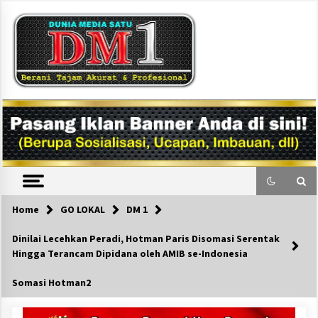
Skip
to
content
DM1
Home
GO LOKAL
DM 1
Dinilai Lecehkan Peradi, Hotman Paris Disomasi Serentak
Hingga Terancam Dipidana oleh AMIB se-Indonesia
Somasi Hotman2