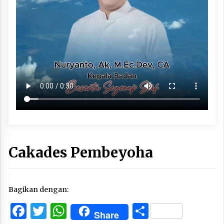
Cakades Pembeyoha
Bagikan dengan:
Facebook
Twitter
WhatsApp
Share
Share