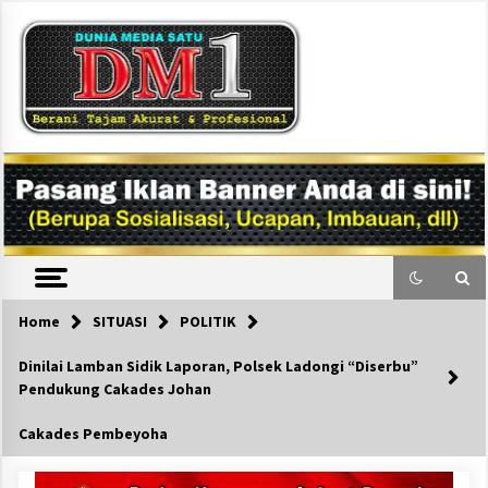
Skip
to
content
DM1
Home
SITUASI
POLITIK
Dinilai Lamban Sidik Laporan, Polsek Ladongi “Diserbu”
Pendukung Cakades Johan
Cakades Pembeyoha