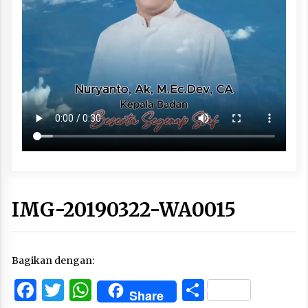
IMG-20190322-WA0015
Bagikan dengan:
Facebook
Twitter
WhatsApp
Share
Share