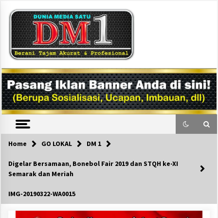
Skip
to
content
DM1
Home
GO LOKAL
DM 1
Digelar Bersamaan, Bonebol Fair 2019 dan STQH ke-XI
Semarak dan Meriah
IMG-20190322-WA0015