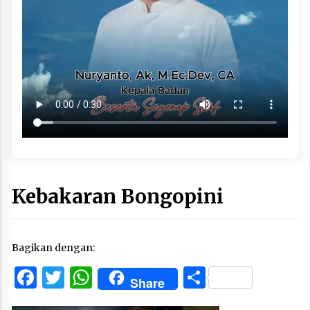
Kebakaran Bongopini
Bagikan dengan:
Facebook
Twitter
WhatsApp
Share
Share