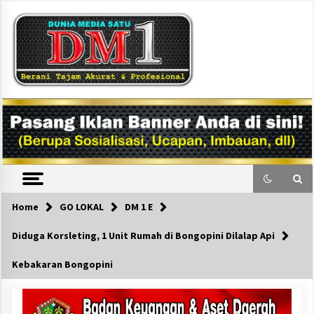
Skip
to
content
DM1
Home
GO LOKAL
DM 1 E
Diduga Korsleting, 1 Unit Rumah di Bongopini Dilalap Api
Kebakaran Bongopini