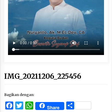
IMG_20211206_225456
Bagikan dengan:
Facebook
Twitter
WhatsApp
Share
Share