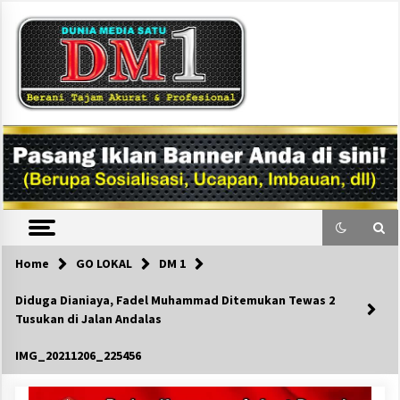
Skip
to
content
DM1
Home
GO LOKAL
DM 1
Diduga Dianiaya, Fadel Muhammad Ditemukan Tewas 2
Tusukan di Jalan Andalas
IMG_20211206_225456