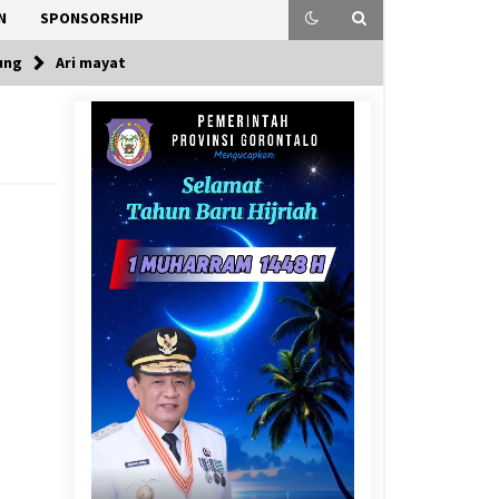
N
SPONSORSHIP
ung
Ari mayat