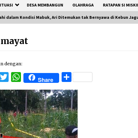
ITUASI
DESA MEMBANGUN
OLAHRAGA
RATAPAN SI MISKI
ahi dalam Kondisi Mabuk, Ari Ditemukan tak Bernyawa di Kebun Jag
 mayat
an dengan:
Facebook
Twitter
WhatsApp
Share
Share