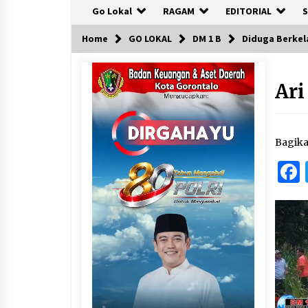
Go Lokal
RAGAM
EDITORIAL
S
Home
GO LOKAL
DM 1 B
Diduga Berkel
Ari
Bagik