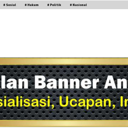
# Sosial
# Hukum
# Politik
# Nasional