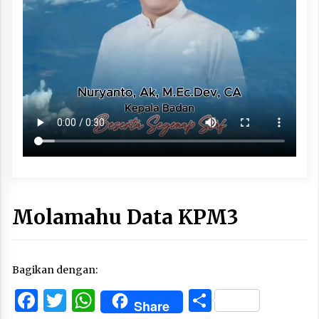
Molamahu Data KPM3
Bagikan dengan:
Facebook
Twitter
WhatsApp
Share
Share