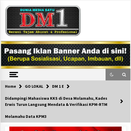
Skip
to
content
DM1
Home
GO LOKAL
DM 1 E
Didampingi Mahasiswa KKS di Desa Molamahu, Kades
Erwis Turun Langsung Mendata & Verifikasi KPM-RTM
Molamahu Data KPM3