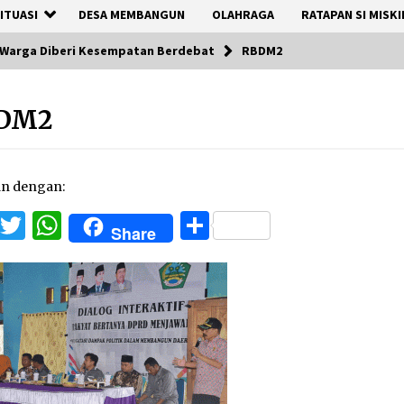
ITUASI
DESA MEMBANGUN
OLAHRAGA
RATAPAN SI MISKI
 Warga Diberi Kesempatan Berdebat
RBDM2
DM2
an dengan:
Facebook
Twitter
WhatsApp
Share
Share