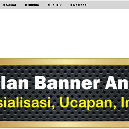
# Sosial
# Hukum
# Politik
# Nasional