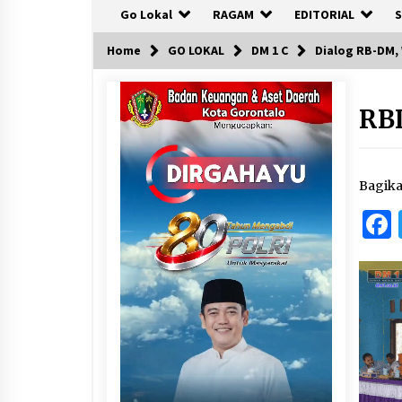
Go Lokal
RAGAM
EDITORIAL
S
Home
GO LOKAL
DM 1 C
Dialog RB-DM,
RB
Bagik