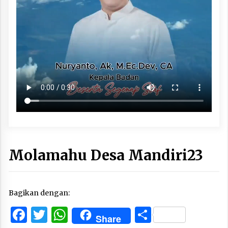
Molamahu Desa Mandiri23
Bagikan dengan:
Facebook
Twitter
WhatsApp
Share
Share