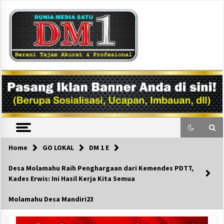
Skip
to
content
DM1
Home
GO LOKAL
DM 1 E
Desa Molamahu Raih Penghargaan dari Kemendes PDTT,
Kades Erwis: Ini Hasil Kerja Kita Semua
Molamahu Desa Mandiri23