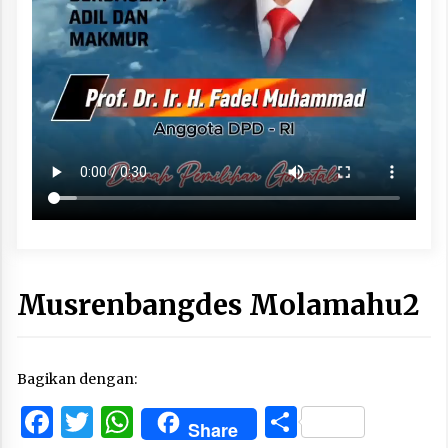
Musrenbangdes Molamahu2
Bagikan dengan:
Facebook
Twitter
WhatsApp
Share
Share