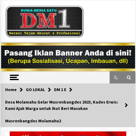
Skip
to
content
DM1
Home
GO LOKAL
DM 1 E
Desa Molamahu Gelar Musrenbangdes 2023, Kades Erwis:
Kami Ajak Warga untuk Ikut Beri Masukan
Musrenbangdes Molamahu2