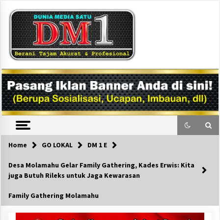
Skip
to
content
DM1
Home
GO LOKAL
DM 1 E
Desa Molamahu Gelar Family Gathering, Kades Erwis: Kita
juga Butuh Rileks untuk Jaga Kewarasan
Family Gathering Molamahu