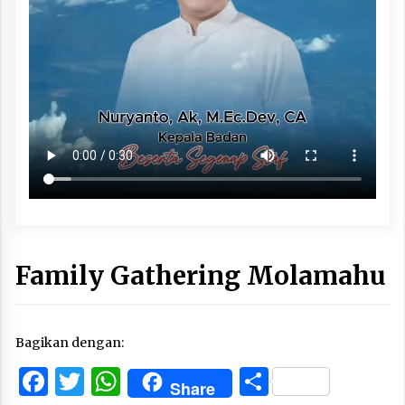
Family Gathering Molamahu
Bagikan dengan:
Facebook
Twitter
WhatsApp
Share
Share