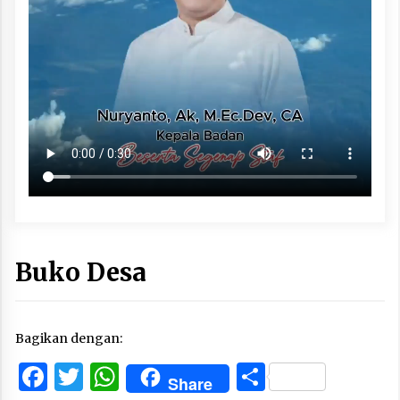
Buko Desa
Bagikan dengan:
Facebook
Twitter
WhatsApp
Share
Share