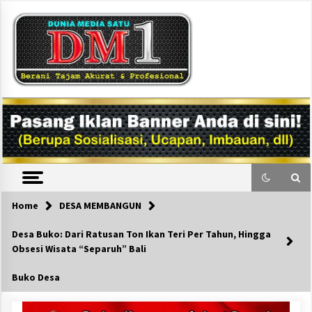
Skip
to
content
DM1
Home
DESA MEMBANGUN
Desa Buko: Dari Ratusan Ton Ikan Teri Per Tahun, Hingga
Obsesi Wisata “Separuh” Bali
Buko Desa