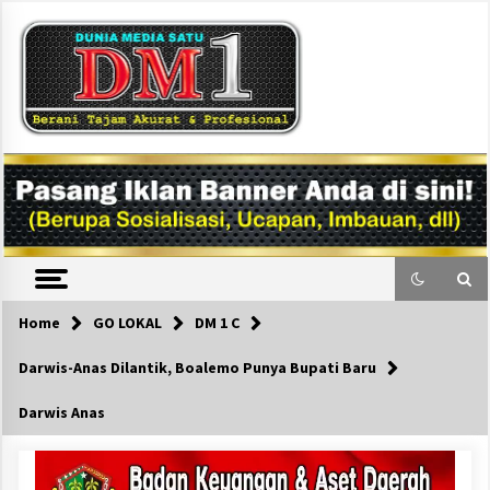
Skip
to
content
DM1
Home
GO LOKAL
DM 1 C
Darwis-Anas Dilantik, Boalemo Punya Bupati Baru
Darwis Anas