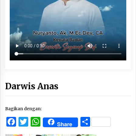
Darwis Anas
Bagikan dengan:
Facebook
Twitter
WhatsApp
Share
Share