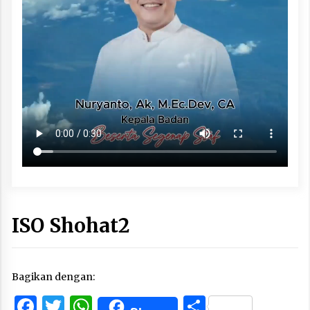
ISO Shohat2
Bagikan dengan:
Facebook
Twitter
WhatsApp
Share