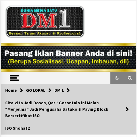
Skip
to
content
DM1
Home
GO LOKAL
DM 1
Cita-cita Jadi Dosen, Qari’ Gorontalo ini Malah
“Menjelma” Jadi Pengusaha Batako & Paving Block
Bersertifikat ISO
ISO Shohat2