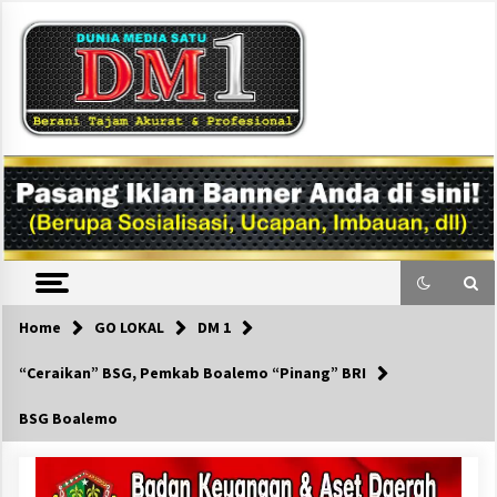
Skip
to
content
DM1
Home
GO LOKAL
DM 1
“Ceraikan” BSG, Pemkab Boalemo “Pinang” BRI
BSG Boalemo