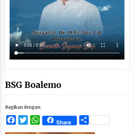
BSG Boalemo
Bagikan dengan:
Facebook
Twitter
WhatsApp
Share
Share